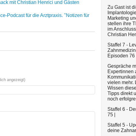
ack mit Christian Henrici und Gästen
Zu Gast ist 
Implantologi
-Podcast für die Arztpraxis. "Notizen für
Marketing un
stellen ihre 
im Anschluss 
Christian Henr
Staffel 7 - L
Zahnmedizine
Episoden 76 -
Gespräche mi
Expertinnen 
Kommunikatio
ich angezeigt)
vielen mehr.
Wissen dieser
Tipps direkt 
noch erfolgre
Staffel 6 - D
75 |
Staffel 5 - U
deine Zahnarz