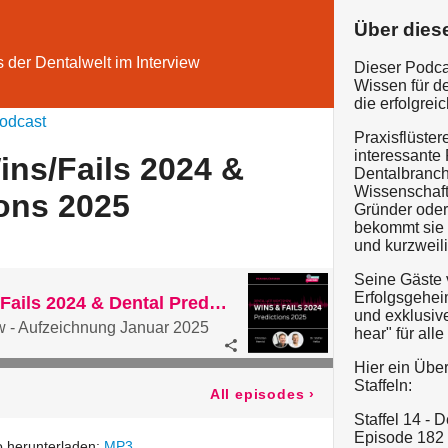
Über dies
 der Dentalwelt im Interview
Dieser Podcas
Wissen für d
die erfolgrei
odcast
Praxisflüster
interessante 
ins/Fails 2024 &
Dentalbranc
Wissenschaft,
ions 2025
Gründer oder 
bekommt sie 
und kurzweili
Seine Gäste 
Erfolgsgehei
#202: DLNS | Wins/Fails 2024 & Dental Predictions 2025
und exklusive
w - Aufzeichnung Januar 2025
hear" für all
Hier ein Über
Staffeln:
All episodes
›
Staffel 14 -
Episode 182
 herunterladen:
MP3