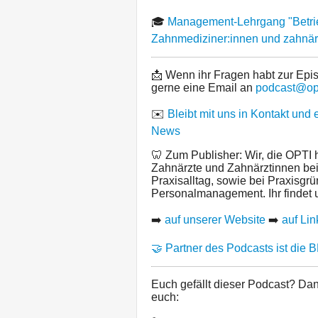
🎓
Management-Lehrgang "Betrieb
Zahnmediziner:innen und zahnär
📩 Wenn ihr Fragen habt zur Epi
gerne eine Email an
podcast@opt
✉️
Bleibt mit uns in Kontakt und 
News
🦷 Zum Publisher: Wir, die OPTI 
Zahnärzte und Zahnärztinnen be
Praxisalltag, sowie bei Praxisg
Personalmanagement. Ihr findet 
➡️
auf unserer Website
➡️
auf Lin
🤝 Partner des Podcasts ist die 
Euch gefällt dieser Podcast? Da
euch: