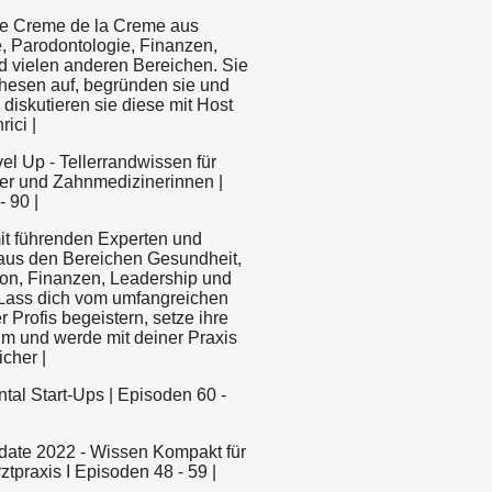
die Creme de la Creme aus
e, Parodontologie, Finanzen,
d vielen anderen Bereichen. Sie
Thesen auf, begründen sie und
diskutieren sie diese mit Host
ici |
evel Up - Tellerrandwissen für
r und Zahnmedizinerinnen |
 90 |
t führenden Experten und
aus den Bereichen Gesundheit,
n, Finanzen, Leadership und
 Lass dich vom umfangreichen
 Profis begeistern, setze ihre
um und werde mit deiner Praxis
icher |
ental Start-Ups | Episoden 60 -
pdate 2022 - Wissen Kompakt für
tpraxis I Episoden 48 - 59 |