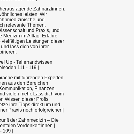
n herausragende Zahnärztinnen,
öhnliches leisten. Wir
zahnmedizinische und
lich relevante Themen,
issenschaft und Praxis, und
e Medizin im Alltag. Erfahre
e vielfältigen Leistungen dieser
und lass dich von ihrer
pirieren.
evel Up - Tellerrandwissen
isoden 111 - 119 |
räche mit führenden Experten
nen aus den Bereichen
Kommunikation, Finanzen,
nd vielen mehr. Lass dich vom
n Wissen dieser Profis
etze ihre Tipps direkt um und
ner Praxis noch erfolgreicher |
ukunft der Zahnmedizin – Die
entalen Vordenker*innen |
- 109 |