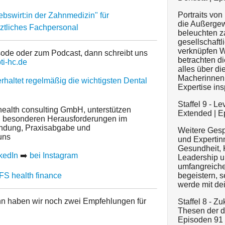
Portraits vo
swirt:in der Zahnmedizin" für
die Außergew
ztliches Fachpersonal
beleuchten 
gesellschaft
verknüpfen W
sode oder zum Podcast, dann schreibt uns
betrachten di
i-hc.de
alles über di
Macherinnen 
erhaltet regelmäßig die wichtigsten Dental
Expertise ins
Staffel 9 - L
health consulting GmbH, unterstützen
Extended | Ep
i besonderen Herausforderungen im
ründung, Praxisabgabe und
Weitere Gesp
uns
und Expertin
Gesundheit, 
kedIn
➡️
bei Instagram
Leadership u
umfangreiche
BFS health finance
begeistern, s
werde mit dei
nn haben wir noch zwei Empfehlungen für
Staffel 8 - Z
Thesen der d
Episoden 91 