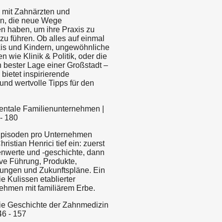
 mit Zahnärzten und
n, die neue Wege
n haben, um ihre Praxis zu
zu führen. Ob alles auf einmal
xis und Kindern, ungewöhnliche
 wie Klinik & Politik, oder die
n bester Lage einer Großstadt –
bietet inspirierende
und wertvolle Tipps für den
 Dentale Familienunternehmen |
- 180
 Episoden pro Unternehmen
ristian Henrici tief ein: zuerst
ienwerte und -geschichte, dann
ive Führung, Produkte,
ungen und Zukunftspläne. Ein
ie Kulissen etablierter
ehmen mit familiärem Erbe.
 Die Geschichte der Zahnmedizin
46 - 157