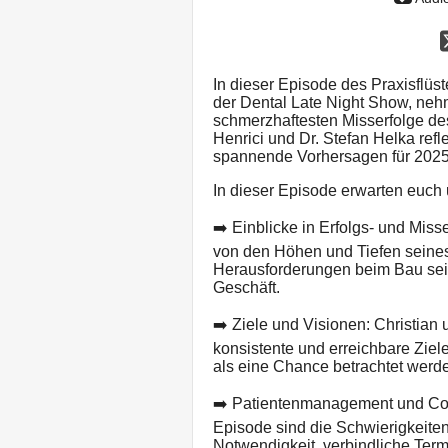
In dieser Episode des Praxisflüs
der Dental Late Night Show, nehm
schmerzhaftesten Misserfolge des
Henrici und Dr. Stefan Helka refl
spannende Vorhersagen für 2025
In dieser Episode erwarten euch
➡️ Einblicke in Erfolgs- und Miss
von den Höhen und Tiefen seines 
Herausforderungen beim Bau sein
Geschäft.
➡️ Ziele und Visionen: Christian u
konsistente und erreichbare Ziel
als eine Chance betrachtet werde
➡️ Patientenmanagement und Co
Episode sind die Schwierigkeit
Notwendigkeit, verbindliche Term