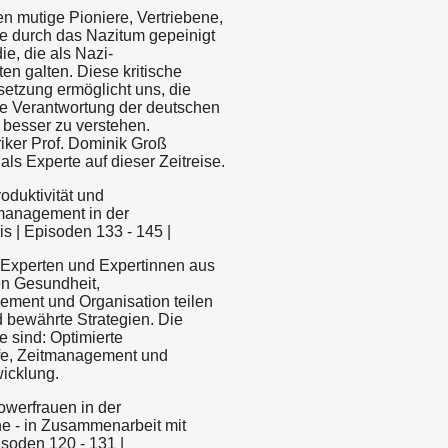
n mutige Pioniere, Vertriebene,
ie durch das Nazitum gepeinigt
e, die als Nazi-
en galten. Diese kritische
etzung ermöglicht uns, die
he Verantwortung der deutschen
besser zu verstehen.
riker Prof. Dominik Groß
 als Experte auf dieser Zeitreise.
roduktivität und
anagement in der
s | Episoden 133 - 145 |
 Experten und Expertinnen aus
n Gesundheit,
ment und Organisation teilen
d bewährte Strategien. Die
 sind: Optimierte
fe, Zeitmanagement und
icklung.
Powerfrauen in der
e - in Zusammenarbeit mit
isoden 120 - 131 |