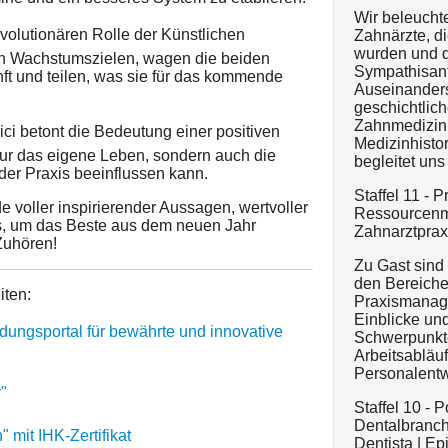
Wir beleuchte
volutionären Rolle der Künstlichen
Zahnärzte, d
wurden und di
hen Wachstumszielen, wagen die beiden
Sympathisant
nft und teilen, was sie für das kommende
Auseinanders
geschichtlic
Zahnmedizin 
rici betont die Bedeutung einer positiven
Medizinhisto
nur das eigene Leben, sondern auch die
begleitet uns
er Praxis beeinflussen kann.
Staffel 11 - P
e voller inspirierender Aussagen, wertvoller
Ressourcenm
s, um das Beste aus dem neuen Jahr
Zahnarztpraxi
Zuhören!
Zu Gast sind
den Bereiche
iten:
Praxismanage
Einblicke un
dungsportal für bewährte und innovative
Schwerpunkte
Arbeitsabläu
Personalentw
"
Staffel 10 - 
Dentalbranch
 mit IHK-Zertifikat
Dentista | Ep