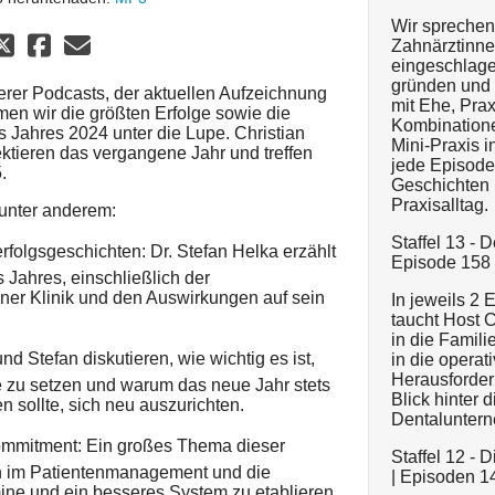
Wir sprechen
Zahnärztinne
eingeschlage
gründen und 
terer Podcasts, der aktuellen Aufzeichnung
mit Ehe, Pra
en wir die größten Erfolge sowie die
Kombinationen
 Jahres 2024 unter die Lupe. Christian
Mini-Praxis i
ektieren das vergangene Jahr und treffen
jede Episode 
.
Geschichten 
Praxisalltag.
 unter anderem:
Staffel 13 -
erfolgsgeschichten: Dr. Stefan Helka erzählt
Episode 158 
Jahres, einschließlich der
er Klinik und den Auswirkungen auf sein
In jeweils 2
taucht Host Ch
in die Famil
nd Stefan diskutieren, wie wichtig es ist,
in die operat
Herausforder
e zu setzen und warum das neue Jahr stets
Blick hinter d
n sollte, sich neu auszurichten.
Dentaluntern
mmitment: Ein großes Thema dieser
Staffel 12 -
en im Patientenmanagement und die
| Episoden 1
ine und ein besseres System zu etablieren.