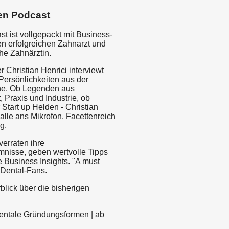
en Podcast
t ist vollgepackt mit Business-
en erfolgreichen Zahnarzt und
che Zahnärztin.
er Christian Henrici interviewt
Persönlichkeiten aus der
he. Ob Legenden aus
 Praxis und Industrie, ob
Start up Helden - Christian
alle ans Mikrofon. Facettenreich
g.
verraten ihre
mnisse, geben wertvolle Tipps
 Business Insights. "A must
e Dental-Fans.
blick über die bisherigen
 Dentale Gründungsformen | ab