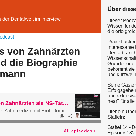
Über dies
 der Dentalwelt im Interview
Dieser Podcas
Wissen für d
die erfolgrei
odcast
Praxisflüster
interessante 
ss von Zahnärzten
Dentalbranc
Wissenschaft,
nd die Biographie
Gründer oder 
bekommt sie 
nmann
und kurzweili
Seine Gäste 
Erfolgsgehei
und exklusive
hear" für all
#154: Ein Abriss von Zahnärzten als NS-Täter und die Biographie von Ernst Weinmann
S12: Die Geschichte der Zahnmedizin mit Prof. Dominik Groß
Hier ein Über
Staffeln:
Staffel 14 -
All episodes
›
Episode 182