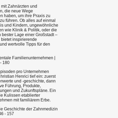
 mit Zahnärzten und
n, die neue Wege
n haben, um ihre Praxis zu
zu führen. Ob alles auf einmal
xis und Kindern, ungewöhnliche
 wie Klinik & Politik, oder die
n bester Lage einer Großstadt –
bietet inspirierende
und wertvolle Tipps für den
 Dentale Familienunternehmen |
- 180
 Episoden pro Unternehmen
ristian Henrici tief ein: zuerst
ienwerte und -geschichte, dann
ive Führung, Produkte,
ungen und Zukunftspläne. Ein
ie Kulissen etablierter
ehmen mit familiärem Erbe.
 Die Geschichte der Zahnmedizin
46 - 157