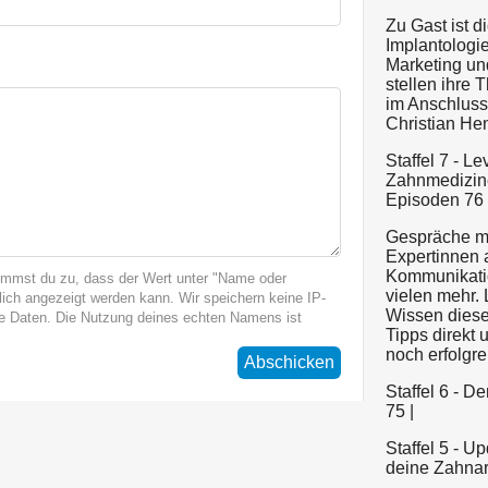
Zu Gast ist 
Implantologi
Marketing un
stellen ihre 
im Anschluss 
Christian Henr
Staffel 7 - L
Zahnmedizine
Episoden 76 -
Gespräche mi
Expertinnen 
Kommunikatio
immst du zu, dass der Wert unter "Name oder
vielen mehr.
ich angezeigt werden kann. Wir speichern keine IP-
Wissen dieser
 Daten. Die Nutzung deines echten Namens ist
Tipps direkt 
noch erfolgre
Abschicken
Staffel 6 - D
75 |
Staffel 5 - U
deine Zahnarz