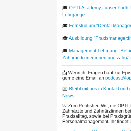
🎓
OPTI-Academy - unser Fortbil
Lehrgänge
🎓
Fernstudium "Dental Manager
🎓
Ausbildung "Praxismanager:in"
🎓
Management-Lehrgang "Betrieb
Zahnmediziner:innen und zahnär
📩 Wenn ihr Fragen habt zur Epi
gerne eine Email an
podcast@opt
✉️
Bleibt mit uns in Kontakt und 
News
🦷 Zum Publisher: Wir, die OPTI 
Zahnärzte und Zahnärztinnen be
Praxisalltag, sowie bei Praxisg
Personalmanagement. Ihr findet 