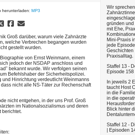
Wir sprechen
 herunterladen:
MP3
Zahnärztinne
eingeschlage
gründen und 
mit Ehe, Pra
Kombinationen
inik Groß darüber, warum viele Zahnärzte
Mini-Praxis i
len, welche Verbrechen begangen wurden
jede Episode 
cht gestellt wurden.
Geschichten 
Praxisalltag.
e Biographie von Ernst Weinmann, einem
er sich jedoch der NSDAP anschloss und
Staffel 13 -
rad" bekannt wurde. Wir verfolgen seinen
Episode 158 
m Befehlshaber der Sicherheitspolizei.
ng und Hinrichtung verdeutlicht Weinmanns
In jeweils 2
 dass nicht alle NS-Täter zur Rechenschaft
taucht Host Ch
in die Famil
in die operat
de nicht entgehen, in der uns Prof. Groß
Herausforder
närzten im Nationalsozialismus und deren
Blick hinter d
berichtet.
Dentaluntern
Staffel 12 -
| Episoden 1
iten: