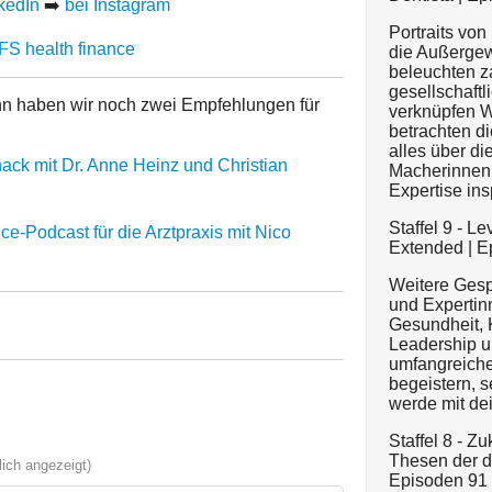
kedIn
➡️
bei Instagram
Portraits vo
BFS health finance
die Außergew
beleuchten 
gesellschaft
nn haben wir noch zwei Empfehlungen für
verknüpfen W
betrachten di
alles über di
ack mit Dr. Anne Heinz und Christian
Macherinnen 
Expertise ins
Staffel 9 - L
-Podcast für die Arztpraxis mit Nico
Extended | Ep
Weitere Gesp
und Expertin
Gesundheit, 
Leadership u
umfangreiche
begeistern, s
werde mit dei
Staffel 8 - Z
Thesen der d
ich angezeigt)
Episoden 91 