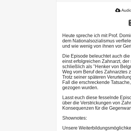
Audio
Heute spreche ich mit Prof. Dom
dem Nationalsozialismus verfie
und wie wenig von ihnen vor Geri
Die Episode beleuchtet auch di
einst erfolgreichen Zahnarzt, d
schließlich als "Henker von Belg
Weg vom Beruf des Zahnarztes zu
Trotz seiner späteren Verurteilu
Fall die erschreckende Tatsache,
gezogen wurden.
Lasst euch diese fesselnde Episo
über die Verstrickungen von Zah
Konsequenzen für die Gegenwart 
Shownotes:
Unsere Weiterbildungsmöglichke