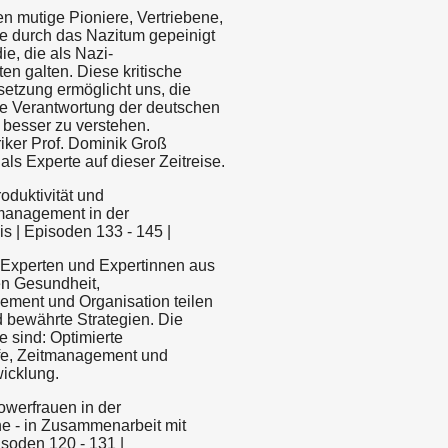
n mutige Pioniere, Vertriebene,
ie durch das Nazitum gepeinigt
e, die als Nazi-
en galten. Diese kritische
etzung ermöglicht uns, die
he Verantwortung der deutschen
besser zu verstehen.
riker Prof. Dominik Groß
 als Experte auf dieser Zeitreise.
roduktivität und
anagement in der
s | Episoden 133 - 145 |
 Experten und Expertinnen aus
n Gesundheit,
ment und Organisation teilen
d bewährte Strategien. Die
 sind: Optimierte
fe, Zeitmanagement und
icklung.
Powerfrauen in der
e - in Zusammenarbeit mit
isoden 120 - 131 |