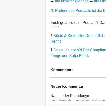
➡️
auf unserer Website
➡️
auf Lin
🤝 Partner des Podcasts ist die 
Euch gefällt dieser Podcast? Da
euch:
🎙
Küste & Kiez - Der Dental-Schn
Henrici
🎙
Das auch noch?! Der Compliance
Frings und Katja Effertz
Kommentare
Neuer Kommentar
Name oder Pseudonym
Dein Name oder Pseudonym (wird öffentl