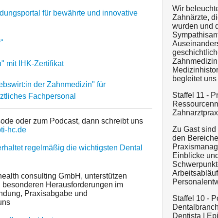
Wir beleuchte
dungsportal für bewährte und innovative
Zahnärzte, d
wurden und di
Sympathisant
"
Auseinanders
geschichtlic
Zahnmedizin 
 mit IHK-Zertifikat
Medizinhisto
begleitet uns
swirt:in der Zahnmedizin" für
Staffel 11 - P
ztliches Fachpersonal
Ressourcenm
Zahnarztpraxi
sode oder zum Podcast, dann schreibt uns
Zu Gast sind
i-hc.de
den Bereiche
Praxismanage
erhaltet regelmäßig die wichtigsten Dental
Einblicke un
Schwerpunkte
Arbeitsabläu
health consulting GmbH, unterstützen
Personalentw
i besonderen Herausforderungen im
ründung, Praxisabgabe und
Staffel 10 - 
uns
Dentalbranch
Dentista | Ep