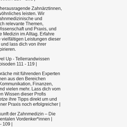
n herausragende Zahnärztinnen,
öhnliches leisten. Wir
zahnmedizinische und
lich relevante Themen,
issenschaft und Praxis, und
e Medizin im Alltag. Erfahre
e vielfältigen Leistungen dieser
und lass dich von ihrer
pirieren.
evel Up - Tellerrandwissen
isoden 111 - 119 |
räche mit führenden Experten
nen aus den Bereichen
Kommunikation, Finanzen,
nd vielen mehr. Lass dich vom
n Wissen dieser Profis
etze ihre Tipps direkt um und
ner Praxis noch erfolgreicher |
ukunft der Zahnmedizin – Die
entalen Vordenker*innen |
- 109 |