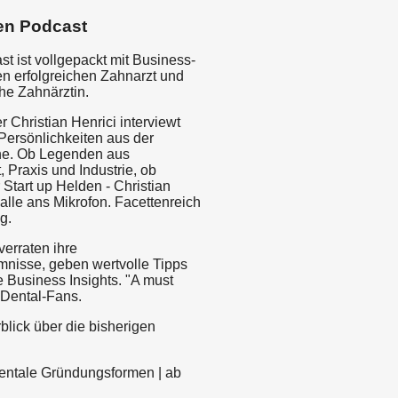
en Podcast
t ist vollgepackt mit Business-
en erfolgreichen Zahnarzt und
che Zahnärztin.
er Christian Henrici interviewt
Persönlichkeiten aus der
he. Ob Legenden aus
 Praxis und Industrie, ob
Start up Helden - Christian
alle ans Mikrofon. Facettenreich
g.
verraten ihre
mnisse, geben wertvolle Tipps
 Business Insights. "A must
e Dental-Fans.
blick über die bisherigen
 Dentale Gründungsformen | ab