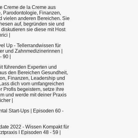
die Creme de la Creme aus
e, Parodontologie, Finanzen,
d vielen anderen Bereichen. Sie
Thesen auf, begründen sie und
diskutieren sie diese mit Host
ici |
evel Up - Tellerrandwissen für
r und Zahnmedizinerinnen |
 90 |
t führenden Experten und
aus den Bereichen Gesundheit,
n, Finanzen, Leadership und
 Lass dich vom umfangreichen
 Profis begeistern, setze ihre
um und werde mit deiner Praxis
icher |
ental Start-Ups | Episoden 60 -
pdate 2022 - Wissen Kompakt für
tpraxis I Episoden 48 - 59 |